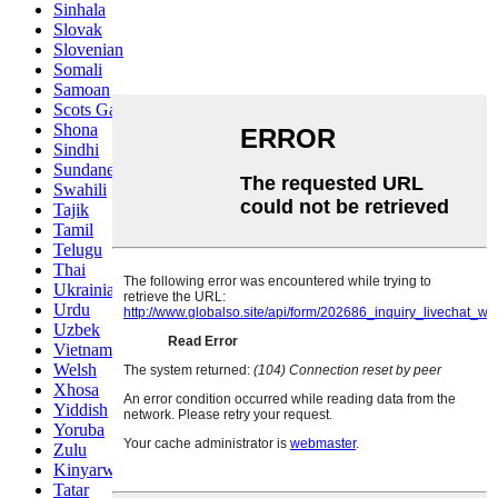
Sinhala
Slovak
Slovenian
Somali
Samoan
Scots Gaelic
Shona
Sindhi
Sundanese
Swahili
Tajik
Tamil
Telugu
Thai
Ukrainian
Urdu
Uzbek
Vietnamese
Welsh
Xhosa
Yiddish
Yoruba
Zulu
Kinyarwanda
Tatar