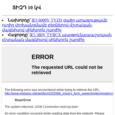
ՏԻԶԴ 10 կՎ
Նախորդը՝
IE5 6000V TYZD ցածր արագությամբ
ուղիղ փոխանցմամբ բեռներով մշտական ​​
մագնիսով սինխրոն շարժիչ
Հաջորդը՝
IE5 380V TYBCX պայթյունապաշտպան
մշտական ​​մագնիսով սինխրոն շարժիչ