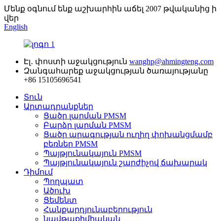
Մենք օգնում ենք աշխարհին աճել 2007 թվականից ի
վեր
English
Էլ․ փոստի աջակցություն
wanghp@ahmingteng.com
Զանգահարեք աջակցության ծառայությանը
+86 15105696541
Տուն
Արտադրանքներ
Ցածր լարման PMSM
Բարձր լարման PMSM
Ցածր արագության ուղիղ փոխանցմամբ
բեռներ PMSM
Պայթյունակայուն PMSM
Պայթյունակայուն շարժիչով ճախարակ
Դիմում
Պողպատ
Ածուխ
Ցեմենտ
Հանքարդյունաբերություն
նավթաքիմիական