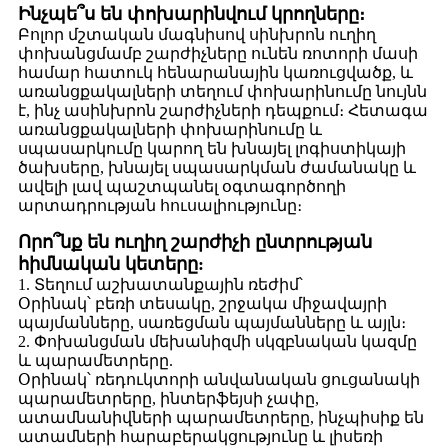
Ինչպե՞ս են փոխարինվում կրողները։
Բոլոր մշտական ​​մագնիսով սինխրոն ուղիղ
փոխանցմամբ շարժիչները ունեն ռոտորի մասի
համար հատուկ հենարանային կառուցվածք, և
առանցքակալների տեղում փոխարինումը նույնն
է, ինչ ասինխրոն շարժիչների դեպքում։ Հետագա
առանցքակալների փոխարինումը և
սպասարկումը կարող են խնայել լոգիստիկայի
ծախսերը, խնայել սպասարկման ժամանակը և
ավելի լավ պաշտպանել օգտագործողի
արտադրության հուսալիությունը։
Որո՞նք են ուղիղ շարժիչի ընտրության
հիմնական կետերը:
1. Տեղում աշխատանքային ռեժիմ՝
Օրինակ՝ բեռի տեսակը, շրջակա միջավայրի
պայմանները, սառեցման պայմանները և այլն։
2. Փոխանցման մեխանիզմի սկզբնական կազմը
և պարամետրերը.
Օրինակ՝ ռեդուկտորի անվանական ցուցանակի
պարամետրերը, ինտերֆեյսի չափը,
ատամնանիվների պարամետրերը, ինչպիսիք են
ատամների հարաբերակցությունը և լիսեռի