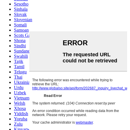
Sesotho
Sinhala
Slovak
Slovenian
Somali
Samoan
Scots Gaelic
Shona
Sindhi
Sundanese
Swahili
Tajik
Tamil
Telugu
Thai
Ukrainian
Urdu
Uzbek
Vietnamese
Welsh
Xhosa
Yiddish
Yoruba
Zulu
Kinyarwanda