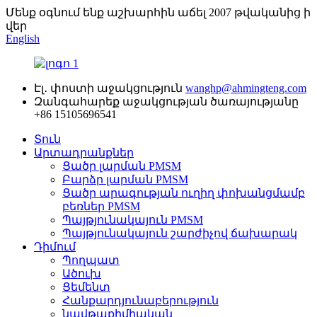
Մենք օգնում ենք աշխարհին աճել 2007 թվականից ի
վեր
English
Էլ․ փոստի աջակցություն
wanghp@ahmingteng.com
Զանգահարեք աջակցության ծառայությանը
+86 15105696541
Տուն
Արտադրանքներ
Ցածր լարման PMSM
Բարձր լարման PMSM
Ցածր արագության ուղիղ փոխանցմամբ
բեռներ PMSM
Պայթյունակայուն PMSM
Պայթյունակայուն շարժիչով ճախարակ
Դիմում
Պողպատ
Ածուխ
Ցեմենտ
Հանքարդյունաբերություն
նավթաքիմիական